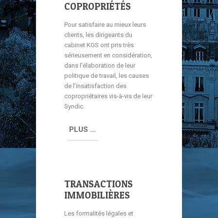
COPROPRIÉTÉS
Pour satisfaire au mieux leurs
clients, les dirigeants du
cabinet KGS ont pris très
sérieusement en considération,
dans l’élaboration de leur
politique de travail, les causes
de l’insatisfaction des
copropriétaires vis-à-vis de leur
Syndic.
PLUS ...
TRANSACTIONS
IMMOBILIÈRES
Les formalités légales et