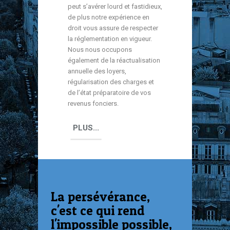
peut s’avérer lourd et fastidieux,
de plus notre expérience en
droit vous assure de respecter
la réglementation en vigueur.
Nous nous occupons
également de la réactualisation
annuelle des loyers,
régularisation des charges et
de l’état préparatoire de vos
revenus fonciers.
PLUS...
La persévérance,
c'est ce qui rend
l'impossible possible,